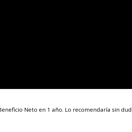
a casi nunca es el e
 sin rumbo claro, sin diferenciación real y sin un sistem
rgencias, intuición y desgaste. Trabajas cada año más pa
s lo que arreglamos juntos, con tu equipo y el negocio so
Beneficio Neto en 1 año. Lo recomendaría sin dud