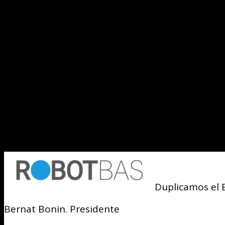
El problem
Es el crecimiento desordenado:
el negocio avanza a base de u
sigue dependiendo de ti. Eso e
decisiones y ejecución.
Resultados, no promesas.
Duplicamos el 
Bernat Bonin. Presidente